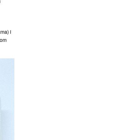
u
ama) i
vom