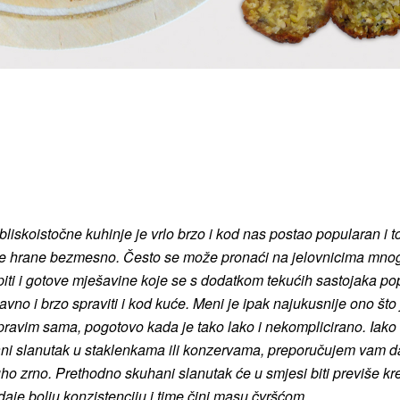
bliskoistočne kuhinje je vrlo brzo i kod nas postao popularan i t
e hrane bezmesno. Često se može pronaći na jelovnicima mno
iti i gotove mješavine koje se s dodatkom tekućih sastojaka po
vno i brzo spraviti i kod kuće. Meni je ipak najukusnije ono što 
avim sama, pogotovo kada je tako lako i nekomplicirano. Iako
ni slanutak u staklenkama ili konzervama, preporučujem vam d
 suho zrno. Prethodno skuhani slanutak će u smjesi biti previše kr
aje bolju konzistenciju i time čini masu čvršćom.