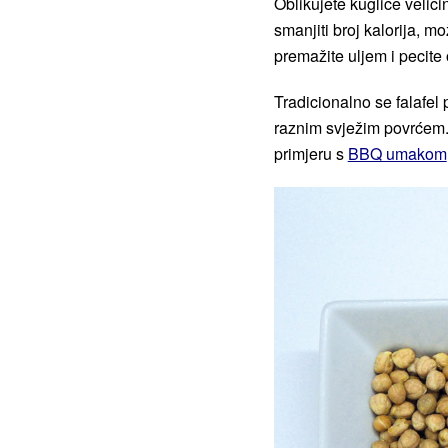
Oblikujete kuglice veliči
smanjiti broj kalorija, mo
premažite uljem i pecit
Tradicionalno se falafel
raznim svježim povrćem. 
primjeru s
BBQ umakom