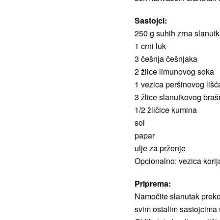
Sastojci:
250 g suhih zrna slanut
1 crni luk
3 češnja češnjaka
2 žlice limunovog soka
1 vezica peršinovog lišć
3 žlice slanutkovog bra
1/2 žličice kumina
sol
papar
ulje za prženje
Opcionalno: vezica korija
Priprema:
Namočite slanutak preko n
svim ostalim sastojcima 