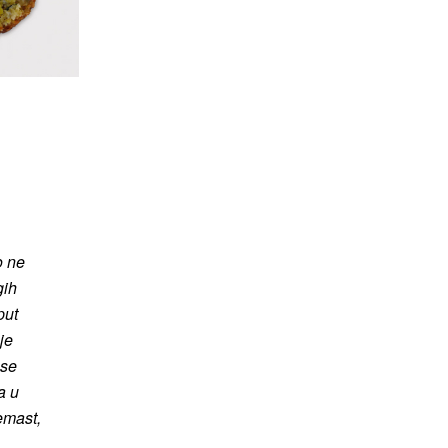
o ne
gih
put
je
 se
a u
emast,