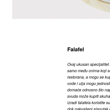
Falafel
Ovaj ukusan specijalitet 
samo među onima koji s
restorana, a mogu se kup
vode i ulja mogu jednosta
domaće odnosno što napr
svuda može kupiti skuha
izradi falafela koristite
dok nakvašeni slanutak d