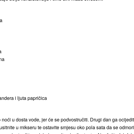
ka
a
šna
ndera i ljuta papričica
oći u dosta vode, jer će se podvostručiti. Drugi dan ga ocijedit
usitnite u mikseru te ostavite smjesu oko pola sata da se odmori