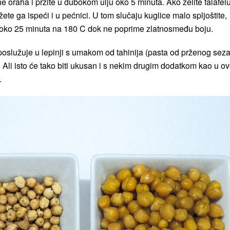
ne oraha i pržite u dubokom ulju oko 5 minuta. Ako želite falafel
žete ga ispeći i u pećnici. U tom slučaju kuglice malo spljoštite,
e oko 25 minuta na 180 C dok ne poprime zlatnosmeđu boju.
 poslužuje u lepinji s umakom od tahinija (pasta od prženog sez
Ali isto će tako biti ukusan i s nekim drugim dodatkom kao u o
.